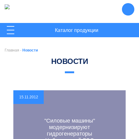
ГЛАВНАЯ
Каталог продукции
О КОМПАНИИ
Главная
-
Новости
НОВОСТИ
НОВОСТИ
КОНТАКТЫ
15.11.2012
"Силовые машины"
модернизируют
гидрогенераторы