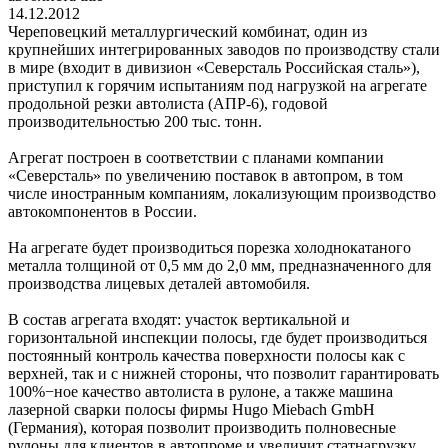
14.12.2012
Череповецкий металлургический комбинат, один из
крупнейших интегрированных заводов по производству стали
в мире (входит в дивизион «Северсталь Российская cталь»),
приступил к горячим испытаниям под нагрузкой на агрегате
продольной резки автолиста (АПР-6), годовой
производительностью 200 тыс. тонн.
Агрегат построен в соответствии с планами компании
«Северсталь» по увеличению поставок в автопром, в том
числе иностранным компаниям, локализующим производство
автокомпонентов в России.
На агрегате будет производиться порезка холоднокатаного
металла толщиной от 0,5 мм до 2,0 мм, предназначенного для
производства лицевых деталей автомобиля.
В состав агрегата входят: участок вертикальной и
горизонтальной инспекции полосы, где будет производиться
постоянный контроль качества поверхности полосы как с
верхней, так и с нижней стороны, что позволит гарантировать
100%−ное качество автолиста в рулоне, а также машина
лазерной сварки полосы фирмы Hugo Miebaсh GmbH
(Германия), которая позволит производить полновесные
рулоны для клиентов в автопроме и увеличит статнагрузку