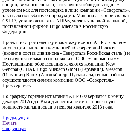
спецподвижного состава, что является обоюдовыгодным
условием как для поставщика в лице компании «Северсталь»,
так и для потребителей продукции. Машина лазерной сварки
CSL17, установленная на АПР-6, является первой машиной,
поставленной фирмой Hugo Miebaсh в Российскую
Федерацию.
Проект по строительству и монтажу нового АПР с участком
инспекции выполнен компанией «Северсталь-Проект»
(входит в состав дивизиона «Северсталь Российская cталь») и
реализуется силами генподрядчика ООО «Спецмонтаж».
Поставщиками оборудования являются компании New
Gencoat (США), Hugo Miebaсh GmbH (Германия), Mesacon
(Германия) Bronx (Англия) и др. Пуско-наладочные работы
осуществляются силами компании ООО «Северсталь-
Промсервис».
По графику горячие испытания АПР-6 завершатся к концу
декабря 2012года. Выход агрегата резки на проектную
мощность запланирован в первом квартале 2013 года.
Предыдущая
Печать
Следующая