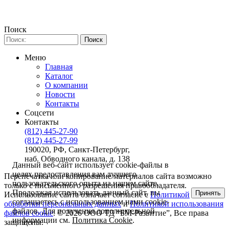
Поиск
Меню
Главная
Каталог
О компании
Новости
Контакты
Соцсети
Контакты
(812) 445-27-90
(812) 445-27-99
190020, РФ, Санкт-Петербург,
наб. Обводного канала, д. 138
Данный веб-сайт использует cookie-файлы в
целях предоставления вам лучшего
Перепечатка или копирование материалов сайта возможно
пользовательского опыта на нашем сайте.
только с письменного разрешения правообладателя.
Продолжая использовать данный сайт, вы
Принять
Использование сайта означает согласие с
Политикой
соглашаетесь с использованием нами cookie-
обработки персональных данных
и
Политикой использования
файлов. Для получения дополнительной
файлов cookie
. © 2026 ООО ТД “БМ-Развитие”, Все права
информации см.
Политика Cookie
.
защищены.