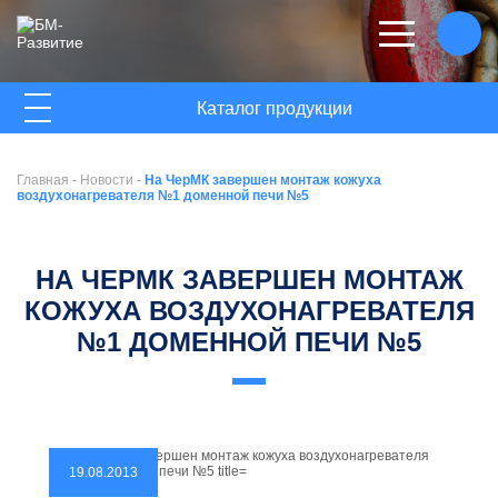
ГЛАВНАЯ
Каталог продукции
О КОМПАНИИ
Главная
-
Новости
-
На ЧерМК завершен монтаж кожуха
НОВОСТИ
воздухонагревателя №1 доменной печи №5
КОНТАКТЫ
НА ЧЕРМК ЗАВЕРШЕН МОНТАЖ
КОЖУХА ВОЗДУХОНАГРЕВАТЕЛЯ
№1 ДОМЕННОЙ ПЕЧИ №5
19.08.2013