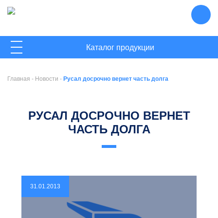
ГЛАВНАЯ
Каталог продукции
О КОМПАНИИ
Главная
-
Новости
-
Русал досрочно вернет часть долга
НОВОСТИ
КОНТАКТЫ
РУСАЛ ДОСРОЧНО ВЕРНЕТ
ЧАСТЬ ДОЛГА
31.01.2013