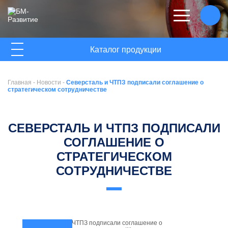
ГЛАВНАЯ
Каталог продукции
О КОМПАНИИ
Главная
-
Новости
-
Северсталь и ЧТПЗ подписали соглашение о
НОВОСТИ
стратегическом сотрудничестве
КОНТАКТЫ
СЕВЕРСТАЛЬ И ЧТПЗ ПОДПИСАЛИ
СОГЛАШЕНИЕ О
СТРАТЕГИЧЕСКОМ
СОТРУДНИЧЕСТВЕ