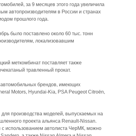
омобилей, за 9 месяцев этого года увеличила
ным автопроизводителям в России и странах
иодом прошлого года.
тябрь было поставлено около 60 тыс. тонн
роизводителям, локализовавшим
кий меткомбинат поставляет также
ячекатаный травленный прокат.
х автомобильных брендов, имеющих
eral Motors, Hyundai-Kia, PSA Peugeot Citroën,
и для производства моделей, выпускаемых на
шленного проекта альянса Renault-Nissan.
я с использованием автолиста ЧерМК, можно
Sandero, а также Nissan Almera и Nissan