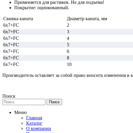
Применяется для растяжек. Не для подъема!
Покрытие: оцинкованный.
Свивка каната
Диаметр каната, мм
6x7+FC
2
6х7+FC
3
6x7+FC
4
6x7+FC
5
6x7+FC
6
6x7+FC
8
6x7+FC
10
Производитель оставляет за собой право вносить изменения в 
Поиск
Меню
Главная
Каталог
О компании