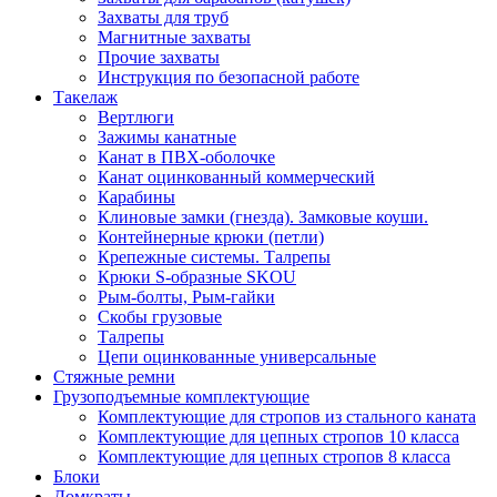
Захваты для труб
Магнитные захваты
Прочие захваты
Инструкция по безопасной работе
Такелаж
Вертлюги
Зажимы канатные
Канат в ПВХ-оболочке
Канат оцинкованный коммерческий
Карабины
Клиновые замки (гнезда). Замковые коуши.
Контейнерные крюки (петли)
Крепежные системы. Талрепы
Крюки S-образные SKOU
Рым-болты, Рым-гайки
Скобы грузовые
Талрепы
Цепи оцинкованные универсальные
Стяжные ремни
Грузоподъемные комплектующие
Комплектующие для стропов из стального каната
Комплектующие для цепных стропов 10 класса
Комплектующие для цепных стропов 8 класса
Блоки
Домкраты