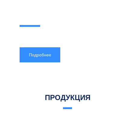
ПРОФЕССИОНАЛЬНОЕ
ГРУЗОПОДЪЕМНОЕ
ОБОРУДОВАНИЕ
Для машиностроительной отрасли
Подробнее
ПРОДУКЦИЯ