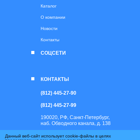
Каталог
О компании
Новости
Контакты
СОЦСЕТИ
КОНТАКТЫ
(812) 445-27-90
(812) 445-27-99
190020, РФ, Санкт-Петербург,
наб. Обводного канала, д. 138
Данный веб-сайт использует cookie-файлы в целях
Перепечатка или копирование материалов сайта возможно только с