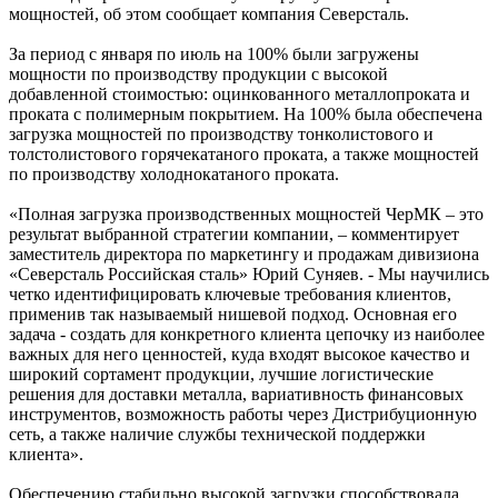
мощностей, об этом сообщает компания Северсталь.
За период с января по июль на 100% были загружены
мощности по производству продукции с высокой
добавленной стоимостью: оцинкованного металлопроката и
проката с полимерным покрытием. На 100% была обеспечена
загрузка мощностей по производству тонколистового и
толстолистового горячекатаного проката, а также мощностей
по производству холоднокатаного проката.
«Полная загрузка производственных мощностей ЧерМК – это
результат выбранной стратегии компании, – комментирует
заместитель директора по маркетингу и продажам дивизиона
«Северсталь Российская сталь» Юрий Суняев. - Мы научились
четко идентифицировать ключевые требования клиентов,
применив так называемый нишевой подход. Основная его
задача - создать для конкретного клиента цепочку из наиболее
важных для него ценностей, куда входят высокое качество и
широкий сортамент продукции, лучшие логистические
решения для доставки металла, вариативность финансовых
инструментов, возможность работы через Дистрибуционную
сеть, а также наличие службы технической поддержки
клиента».
Обеспечению стабильно высокой загрузки способствовала