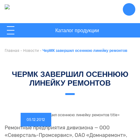
ГЛАВНАЯ
Каталог продукции
О КОМПАНИИ
Главная
-
Новости
-
ЧерМК завершил осеннюю линейку ремонтов
НОВОСТИ
КОНТАКТЫ
ЧЕРМК ЗАВЕРШИЛ ОСЕННЮЮ
ЛИНЕЙКУ РЕМОНТОВ
05.12.2012
Ремонтные предприятия дивизиона — ООО
«Северсталь-Промсервис», ОАО «Домнаремонт»,