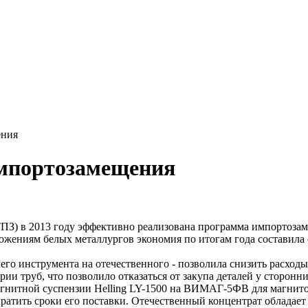
ения
импортозамещения
ТПЗ) в 2013 году эффективно реализована программа импортозам
жениям белых металлургов экономия по итогам года составила 
его инструмента на отечественного - позволила снизить расходы
ии труб, что позволило отказаться от закупа деталей у сторонн
агнитной суспензии Helling LY-1500 на ВИМАГ-5ФВ для магнито
кратить сроки его поставки. Отечественный концентрат обладае