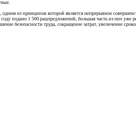
тные.
и, одним из принципов которой является непрерывное совершен
 году подано 1 500 рацпредложений, большая часть из них уже р
ние безопасности труда, сокращение затрат, увеличение сроков