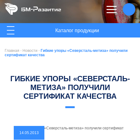
ГЛАВНАЯ
Каталог продукции
О КОМПАНИИ
Главная
-
Новости
-
Гибкие упоры «Северсталь-метиза» получили
НОВОСТИ
сертификат качества
КОНТАКТЫ
ГИБКИЕ УПОРЫ «СЕВЕРСТАЛЬ-
МЕТИЗА» ПОЛУЧИЛИ
СЕРТИФИКАТ КАЧЕСТВА
14.05.2013