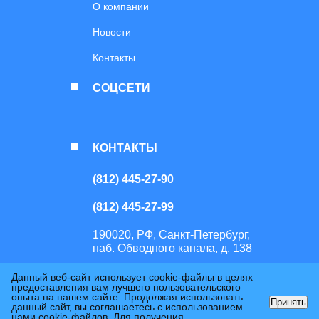
О компании
Новости
Контакты
СОЦСЕТИ
КОНТАКТЫ
(812) 445-27-90
(812) 445-27-99
190020, РФ, Санкт-Петербург,
наб. Обводного канала, д. 138
Данный веб-сайт использует cookie-файлы в целях
Перепечатка или копирование материалов сайта возможно только с
предоставления вам лучшего пользовательского
письменного разрешения правообладателя. Использование сайта
опыта на нашем сайте. Продолжая использовать
Принять
означает согласие с
Политикой обработки персональных данных
и
данный сайт, вы соглашаетесь с использованием
Политикой использования файлов cookie
. © 2026 ООО ТД “БМ-
нами cookie-файлов. Для получения