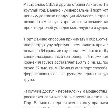
Австралию, США и другие страны Азиатско-Ти
круглый год. Ванино - универсальный порт, к
цепочку доставки продукции «Мечела» в стра
позволит «Мечелу» закрепить свои позиции ка
производителей угля для металлургии и сущес
Порт Ванино способен принимать к обработке 
инфраструктуру образуют шестнадцать причал
оснащен 64 кранами грузоподъемностью от 6 д
специализированный контейнерный терминал.
хранения грузов составляет 160 тыс. кв. м., 
около 37 тыс. кв. м. Помимо угля порт спосо
ферросплавы, лесные грузы, минеральные удо
грузы.
«Получив доступ к перевалочным мощностям 
расширяет свои экспортные возможности в на
Порт Ванино находится всего в полутора тыся