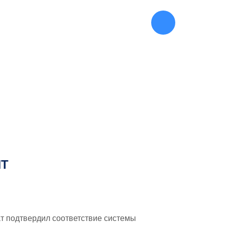
445-27-90
(812)
ИТ
т подтвердил соответствие системы