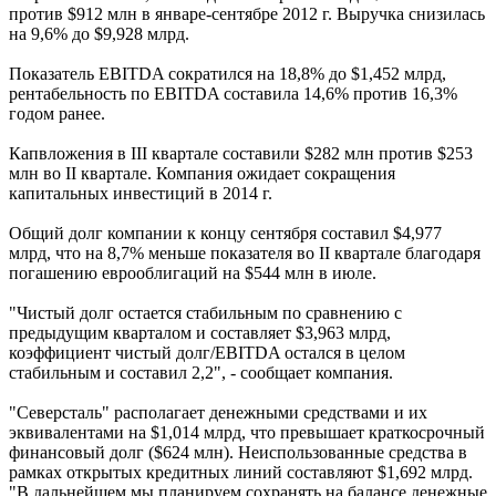
против $912 млн в январе-сентябре 2012 г. Выручка снизилась
на 9,6% до $9,928 млрд.
Показатель EBITDA сократился на 18,8% до $1,452 млрд,
рентабельность по EBITDA составила 14,6% против 16,3%
годом ранее.
Капвложения в III квартале составили $282 млн против $253
млн во II квартале. Компания ожидает сокращения
капитальных инвестиций в 2014 г.
Общий долг компании к концу сентября составил $4,977
млрд, что на 8,7% меньше показателя во II квартале благодаря
погашению еврооблигаций на $544 млн в июле.
"Чистый долг остается стабильным по сравнению с
предыдущим кварталом и составляет $3,963 млрд,
коэффициент чистый долг/EBITDA остался в целом
стабильным и составил 2,2", - сообщает компания.
"Северсталь" располагает денежными средствами и их
эквивалентами на $1,014 млрд, что превышает краткосрочный
финансовый долг ($624 млн). Неиспользованные средства в
рамках открытых кредитных линий составляют $1,692 млрд.
"В дальнейшем мы планируем сохранять на балансе денежные