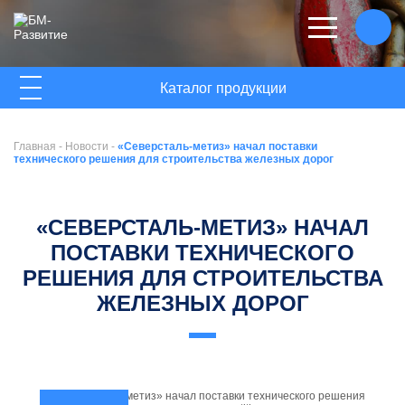
ГЛАВНАЯ
Каталог продукции
О КОМПАНИИ
Главная
-
Новости
-
«Северсталь-метиз» начал поставки
НОВОСТИ
технического решения для строительства железных дорог
КОНТАКТЫ
«СЕВЕРСТАЛЬ-МЕТИЗ» НАЧАЛ
ПОСТАВКИ ТЕХНИЧЕСКОГО
РЕШЕНИЯ ДЛЯ СТРОИТЕЛЬСТВА
ЖЕЛЕЗНЫХ ДОРОГ