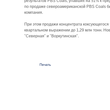
результатов PBS Coals, упавших на 51% к пре
по продаже североамериканской PBS Coals был
компания.
При этом продажи концентрата коксующегося уг
квартальном выражении до 1,29 млн тонн. Но
"Северная" и "Воркутинская".
Печать