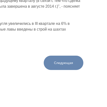
дыдущему кварталу (в связи с тем что сделка
а завершена в августе 2014 г.)", - поясняет
ля увеличились в III квартале на 6% в
вые лавы введены в строй на шахтах
Следующая