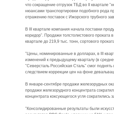
что сокращение отгрузок ТБД во II квартале "
нюансами транспортировки подобного рода пр
отражению поставок с Ижорского трубного за
В III квартале компания начала поставки про
коридор". Продажи толстолистового проката в I
квартале до 219,9 тыс. тонн, сортового проката
"Цены, номинированные в долларах, в III кварт
изменений к предыдущему кварталу (в средне
"Северсталь Российская Сталь" смог поднять 
следствием коррекции цен на фоне девальваци
В январе-сентябре продажи железорудных ока
продажи железорудного концентрата сократил
концентрата коксующегося угля сократились за
"Консолидированные результаты были искус