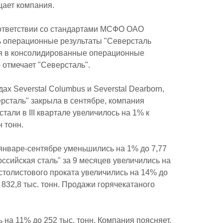
бщает компания.
оответствии со стандартами МСФО ОАО
ь операционные результаты "Северсталь
ия в консолидированные операционные
 отмечает "Северсталь".
ах Severstal Columbus и Severstal Dearborn,
ерсталь" закрыла в сентябре, компания
тали в III квартале увеличилось на 1% к
н тонн.
январе-сентябре уменьшились на 1% до 7,77
ссийская сталь" за 9 месяцев увеличились на
лстолистового проката увеличились на 14% до
о 832,8 тыс. тонн. Продажи горячекатаного
на 11% до 252 тыс. тонн. Компания поясняет,