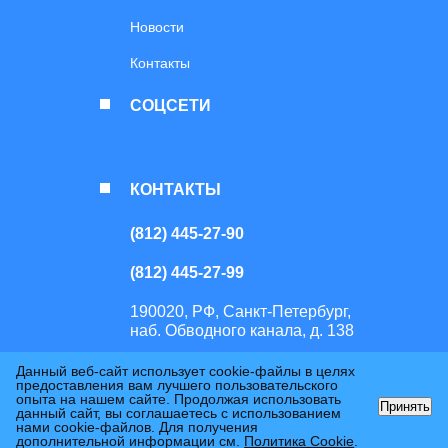
Новости
Контакты
СОЦСЕТИ
КОНТАКТЫ
(812) 445-27-90
(812) 445-27-99
190020, РФ, Санкт-Петербург,
наб. Обводного канала, д. 138
Данный веб-сайт использует cookie-файлы в целях
Перепечатка или копирование материалов сайта возможно только с
предоставления вам лучшего пользовательского
письменного разрешения правообладателя. Использование сайта
опыта на нашем сайте. Продолжая использовать
Принять
означает согласие с
Политикой обработки персональных данных
и
данный сайт, вы соглашаетесь с использованием
Политикой использования файлов cookie
. © 2026 ООО ТД “БМ-
нами cookie-файлов. Для получения
Развитие”, Все права защищены.
дополнительной информации см.
Политика Cookie
.