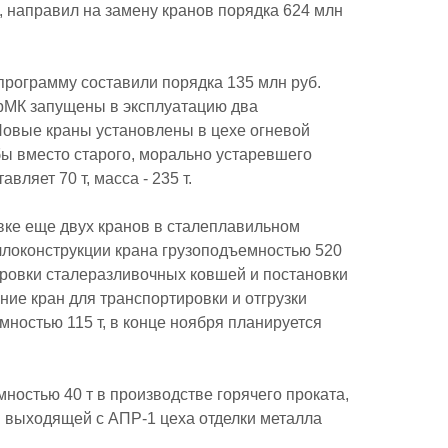
.), направил на замену кранов порядка 624 млн
 программу составили порядка 135 млн руб.
ерМК запущены в эксплуатацию два
Новые краны установлены в цехе огневой
бы вместо старого, морально устаревшего
ляет 70 т, масса - 235 т.
вке еще двух кранов в сталеплавильном
локонструкции крана грузоподъемностью 520
ировки сталеразливочных ковшей и постановки
ние кран для транспортировки и отгрузки
мностью 115 т, в конце ноября планируется
ностью 40 т в производстве горячего проката,
и выходящей с АПР-1 цеха отделки металла