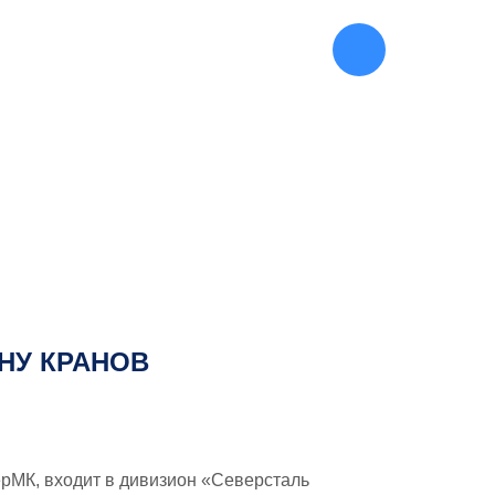
445-27-90
(812)
ЕНУ КРАНОВ
рМК, входит в дивизион «Северсталь