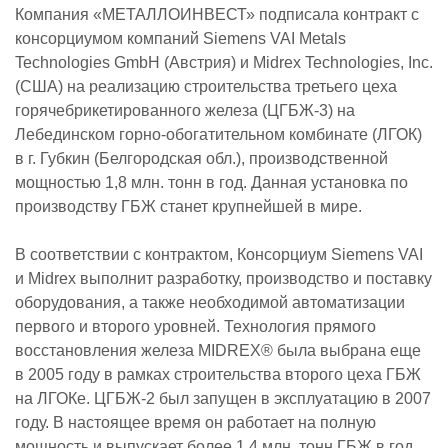
Компания «МЕТАЛЛОИНВЕСТ» подписала контракт с
консорциумом компаний Siemens VAI Metals
Technologies GmbH (Австрия) и Midrex Technologies, Inc.
(США) на реализацию строительства третьего цеха
горячебрикетированного железа (ЦГБЖ-3) на
Лебединском горно-обогатительном комбинате (ЛГОК)
в г. Губкин (Белгородская обл.), производственной
мощностью 1,8 млн. тонн в год. Данная установка по
производству ГБЖ станет крупнейшей в мире.
В соответствии с контрактом, Консорциум Siemens VAI
и Midrex выполнит разработку, производство и поставку
оборудования, а также необходимой автоматизации
первого и второго уровней. Технология прямого
восстановления железа MIDREX® была выбрана еще
в 2005 году в рамках строительства второго цеха ГБЖ
на ЛГОКе. ЦГБЖ-2 был запущен в эксплуатацию в 2007
году. В настоящее время он работает на полную
мощность и выпускает более 1,4 млн. тонн ГБЖ в год.