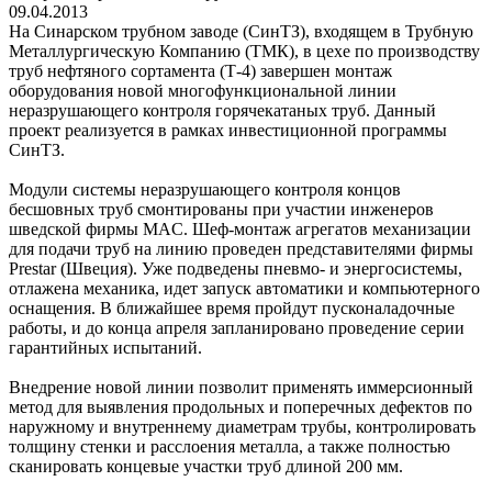
09.04.2013
На Синарском трубном заводе (СинТЗ), входящем в Трубную
Металлургическую Компанию (ТМК), в цехе по производству
труб нефтяного сортамента (Т-4) завершен монтаж
оборудования новой многофункциональной линии
неразрушающего контроля горячекатаных труб. Данный
проект реализуется в рамках инвестиционной программы
СинТЗ.
Модули системы неразрушающего контроля концов
бесшовных труб смонтированы при участии инженеров
шведской фирмы MAC. Шеф-монтаж агрегатов механизации
для подачи труб на линию проведен представителями фирмы
Prestar (Швеция). Уже подведены пневмо- и энергосистемы,
отлажена механика, идет запуск автоматики и компьютерного
оснащения. В ближайшее время пройдут пусконаладочные
работы, и до конца апреля запланировано проведение серии
гарантийных испытаний.
Внедрение новой линии позволит применять иммерсионный
метод для выявления продольных и поперечных дефектов по
наружному и внутреннему диаметрам трубы, контролировать
толщину стенки и расслоения металла, а также полностью
сканировать концевые участки труб длиной 200 мм.