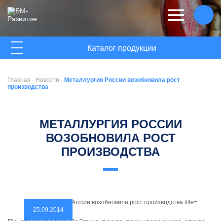
ГЛАВНАЯ
Каталог продукции
О КОМПАНИИ
Главная
-
Новости
-
Металлургия России возобновила рост
НОВОСТИ
производства
КОНТАКТЫ
МЕТАЛЛУРГИЯ РОССИИ
ВОЗОБНОВИЛА РОСТ
ПРОИЗВОДСТВА
25.09.2014