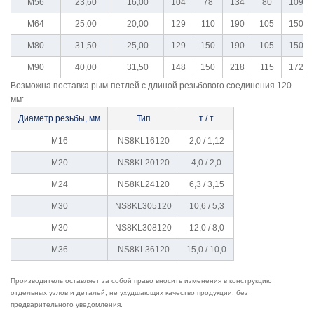
M56
23,60
16,00
104
78
134
80
109
M64
25,00
20,00
129
110
190
105
150
M80
31,50
25,00
129
150
190
105
150
M90
40,00
31,50
148
150
218
115
172
Возможна поставка рым-петлей с длиной резьбового соединения 120
мм:
Диаметр резьбы, мм
Тип
т / т
М16
NS8KL16120
2,0 / 1,12
М20
NS8KL20120
4,0 / 2,0
M24
NS8KL24120
6,3 / 3,15
M30
NS8KL305120
10,6 / 5,3
M30
NS8KL308120
12,0 / 8,0
M36
NS8KL36120
15,0 / 10,0
Производитель оставляет за собой право вносить изменения в конструкцию
отдельных узлов и деталей, не ухудшающих качество продукции, без
предварительного уведомления.