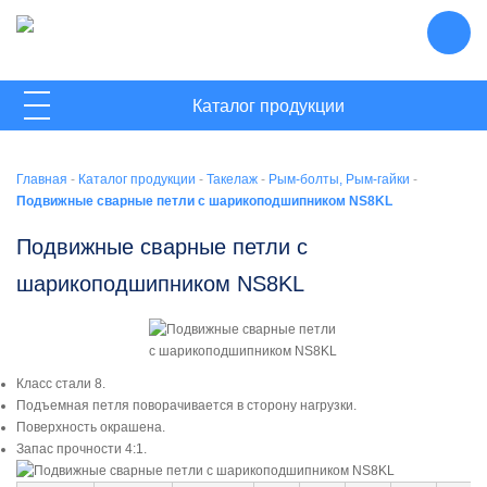
ГЛАВНАЯ
Каталог продукции
О КОМПАНИИ
Канат
Главная
-
Каталог продукции
-
Такелаж
-
Рым-болты, Рым-гайки
-
НОВОСТИ
Стропы
Подвижные сварные петли с шарикоподшипником NS8KL
КОНТАКТЫ
Захваты
Подвижные сварные петли с
шарикоподшипником NS8KL
Такелаж
Стяжные ремни
Грузоподъемные комплектующие
Класс стали 8.
Подъемная петля поворачивается в сторону нагрузки.
Блоки
Поверхность окрашена.
Запас прочности 4:1.
Домкраты