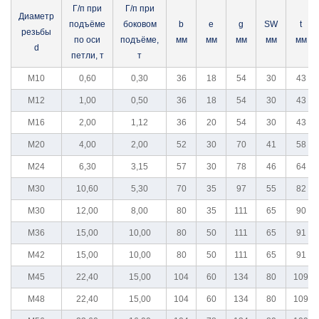
Тали
Г/п при
Г/п при
Диаметр
подъёме
боковом
b
e
g
SW
t
резьбы
Лебедки
по оси
подъёме,
мм
мм
мм
мм
мм
d
петли, т
т
Каталог Terrier
M10
0,60
0,30
36
18
54
30
43
Каталог Haklift
M12
1,00
0,50
36
18
54
30
43
Каталог GreenPin
M16
2,00
1,12
36
20
54
30
43
M20
4,00
2,00
52
30
70
41
58
Каталог БМ-Развитие
M24
6,30
3,15
57
30
78
46
64
M30
10,60
5,30
70
35
97
55
82
M30
12,00
8,00
80
35
111
65
90
M36
15,00
10,00
80
50
111
65
91
M42
15,00
10,00
80
50
111
65
91
M45
22,40
15,00
104
60
134
80
109
M48
22,40
15,00
104
60
134
80
109