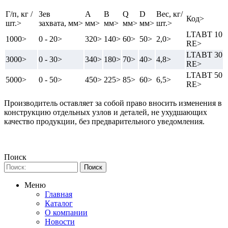
Г/п, кг /
Зев
A
B
Q
D
Вес, кг/
Код>
шт.>
захвата, мм>
мм>
мм>
мм>
мм>
шт.>
LTABT 10
1000>
0 - 20>
320>
140>
60>
50>
2,0>
RE>
LTABT 30
3000>
0 - 30>
340>
180>
70>
40>
4,8>
RE>
LTABT 50
5000>
0 - 50>
450>
225>
85>
60>
6,5>
RE>
Производитель оставляет за собой право вносить изменения в
конструкцию отдельных узлов и деталей, не ухудшающих
качество продукции, без предварительного уведомления.
Поиск
Меню
Главная
Каталог
О компании
Новости