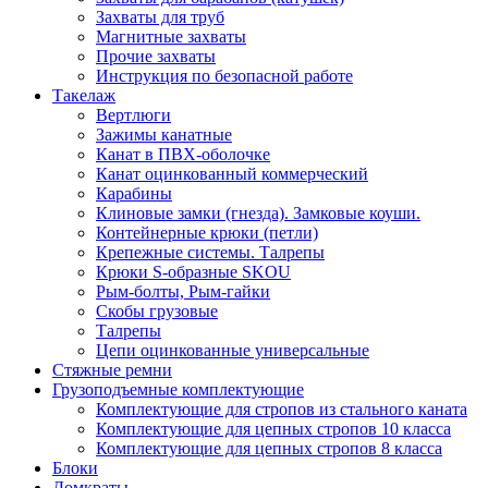
Захваты для труб
Магнитные захваты
Прочие захваты
Инструкция по безопасной работе
Такелаж
Вертлюги
Зажимы канатные
Канат в ПВХ-оболочке
Канат оцинкованный коммерческий
Карабины
Клиновые замки (гнезда). Замковые коуши.
Контейнерные крюки (петли)
Крепежные системы. Талрепы
Крюки S-образные SKOU
Рым-болты, Рым-гайки
Скобы грузовые
Талрепы
Цепи оцинкованные универсальные
Стяжные ремни
Грузоподъемные комплектующие
Комплектующие для стропов из стального каната
Комплектующие для цепных стропов 10 класса
Комплектующие для цепных стропов 8 класса
Блоки
Домкраты