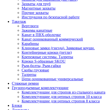
Захваты для труб
Магнитные захваты
Прочие захваты
Инструкция по безопасной работе
Такелаж
Вертлюги
Зажимы канатные
Канат в ПВХ-оболочке
Канат оцинкованный коммерческий
Карабины
Клиновые замки (гнезда). Замковые коуши.
Контейнерные крюки (петли)
Крепежные системы. Талрепы
Крюки S-образные SKOU
Рым-болты, Рым-гайки
Скобы грузовые
Талрепы
Цепи оцинкованные универсальные
Стяжные ремни
Грузоподъемные комплектующие
Комплектующие для стропов из стального каната
Комплектующие для цепных стропов 10 класса
Комплектующие для цепных стропов 8 класса
Блоки
Домкраты