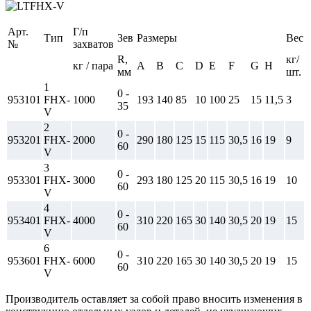
Арт.
Г/п
Тип
Зев
Размеры
Вес
№
захватов
R,
кг/
кг / пара
A
B
C
D
E
F
G
H
мм
шт.
1
0 -
953101
FHX-
1000
193
140
85
10
100
25
15
11,5
3
35
V
2
0 -
953201
FHX-
2000
290
180
125
15
115
30,5
16
19
9
60
V
3
0 -
953301
FHX-
3000
293
180
125
20
115
30,5
16
19
10
60
V
4
0 -
953401
FHX-
4000
310
220
165
30
140
30,5
20
19
15
60
V
6
0 -
953601
FHX-
6000
310
220
165
30
140
30,5
20
19
15
60
V
Производитель оставляет за собой право вносить изменения в