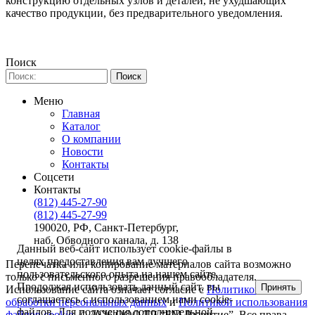
конструкцию отдельных узлов и деталей, не ухудшающих
качество продукции, без предварительного уведомления.
Поиск
Меню
Главная
Каталог
О компании
Новости
Контакты
Соцсети
Контакты
(812) 445-27-90
(812) 445-27-99
190020, РФ, Санкт-Петербург,
наб. Обводного канала, д. 138
Данный веб-сайт использует cookie-файлы в
целях предоставления вам лучшего
Перепечатка или копирование материалов сайта возможно
пользовательского опыта на нашем сайте.
только с письменного разрешения правообладателя.
Продолжая использовать данный сайт, вы
Принять
Использование сайта означает согласие с
Политикой
соглашаетесь с использованием нами cookie-
обработки персональных данных
и
Политикой использования
файлов. Для получения дополнительной
файлов cookie
. © 2026 ООО ТД “БМ-Развитие”, Все права